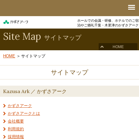
ホールでの会議・研修、ホテルでのご宿
泊やご婚礼
千葉・木更津のかずさアーク
Site Map
サイトマップ
HOME
HOME
サイトマップ
サイトマップ
Kazusa Ark ／ かずさアーク
かずさアーク
かずさアークとは
会社概要
利用規約
採用情報