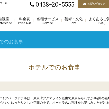
0438-20-5555
ホール
お問い合わせ
会議室
料金表
各種サービス
芸術・文化
よくあるご
nference
Price List
Service
Art
FAQ
でのお食事
ホテルでのお食事
デミアパークホテルは、東京湾アクアライン経由で東京からわずか1時間の距
ださい。ゆったりとした空間の中で、オークラのお料理をお楽しみいただけ