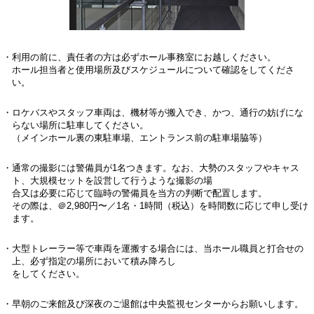
・利用の前に、責任者の方は必ずホール事務室にお越しください。
ホール担当者と使用場所及びスケジュールについて確認をしてくださ
い。
・ロケバスやスタッフ車両は、機材等が搬入でき、かつ、通行の妨げにな
らない場所に駐車してください。
（メインホール裏の東駐車場、エントランス前の駐車場脇等）
・通常の撮影には警備員が1名つきます。なお、大勢のスタッフやキャス
ト、大規模セットを設営して行うような撮影の場
合又は必要に応じて臨時の警備員を当方の判断で配置します。
その際は、＠2,980円〜／1名・1時間（税込）を時間数に応じて申し受け
ます。
・大型トレーラー等で車両を運搬する場合には、当ホール職員と打合せの
上、必ず指定の場所において積み降ろし
をしてください。
・早朝のご来館及び深夜のご退館は中央監視センターからお願いします。