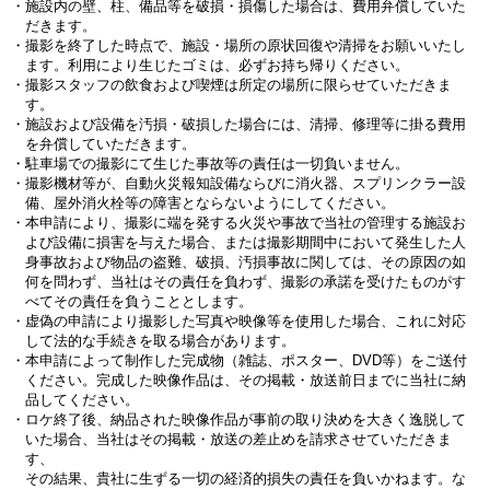
・施設内の壁、柱、備品等を破損・損傷した場合は、費用弁償していた
だきます。
・撮影を終了した時点で、施設・場所の原状回復や清掃をお願いいたし
ます。利用により生じたゴミは、必ずお持ち帰りください。
・撮影スタッフの飲食および喫煙は所定の場所に限らせていただきま
す。
・施設および設備を汚損・破損した場合には、清掃、修理等に掛る費用
を弁償していただきます。
・駐車場での撮影にて生じた事故等の責任は一切負いません。
・撮影機材等が、自動火災報知設備ならびに消火器、スプリンクラー設
備、屋外消火栓等の障害とならないようにしてください。
・本申請により、撮影に端を発する火災や事故で当社の管理する施設お
よび設備に損害を与えた場合、または撮影期間中において発生した人
身事故および物品の盗難、破損、汚損事故に関しては、その原因の如
何を問わず、当社はその責任を負わず、撮影の承諾を受けたものがす
べてその責任を負うこととします。
・虚偽の申請により撮影した写真や映像等を使用した場合、これに対応
して法的な手続きを取る場合があります。
・本申請によって制作した完成物（雑誌、ポスター、DVD等）をご送付
ください。完成した映像作品は、その掲載・放送前日までに当社に納
品してください。
・ロケ終了後、納品された映像作品が事前の取り決めを大きく逸脱して
いた場合、当社はその掲載・放送の差止めを請求させていただきま
す、
その結果、貴社に生ずる一切の経済的損失の責任を負いかねます。な