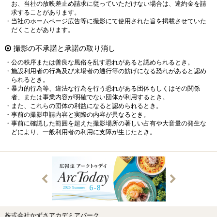
お、当社の放映差止め請求に従っていただけない場合は、違約金を請
求することがあります。
・当社のホームページ広告等に撮影にて使用された旨を掲載させていた
だくことがあります。
撮影の不承諾と承諾の取り消し
・公の秩序または善良な風俗を乱す恐れがあると認められるとき。
・施設利用者の行為及び来場者の通行等の妨げになる恐れがあると認め
られるとき。
・暴力的行為等、違法な行為を行う恐れがある団体もしくはその関係
者、または事業内容が明確でない団体が利用するとき。
・また、これらの団体の利益になると認められるとき。
・事前の撮影申請内容と実際の内容が異なるとき。
・事前に確認した範囲を超えた撮影場所の著しい占有や大音量の発生な
どにより、一般利用者の利用に支障が生じたとき。
株式会社かずさアカデミアパーク