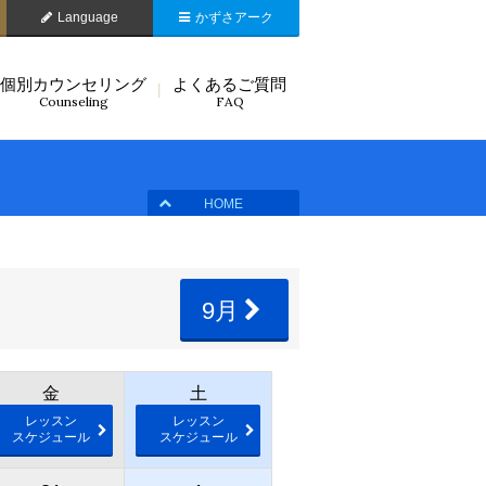
Language
かずさアーク
個別カウンセリング
よくあるご質問
Counseling
FAQ
HOME
9月
金
土
レッスン
レッスン
スケジュール
スケジュール