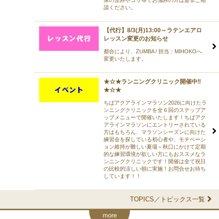
談ください。
【代行】8/3(月)13:00～ラテンエアロ
レッスン変更のお知らせ
都合により、ZUMBA / 担当：MIHOKOへ
変更いたします。
★☆★ランニングクリニック開催中‼
★☆★
ちばアクアラインマラソン2026に向けたラ
ンニングクリニックを全６回のステップア
ップメニューで開催いたします！ちばアク
アラインマラソンにエントリーされている
方はもちろん、マラソンシーズンに向けた
練習会を探している初心者や、モチベーシ
ョン維持が難しい夏場～秋口にかけて定期
的な練習環境が欲しい方にもおススメなラ
ンニングクリニックです！開催は全て祝日
の比較的涼しい朝に実施！お問合せお待ち
しています！！
TOPICS／トピックス一覧
more