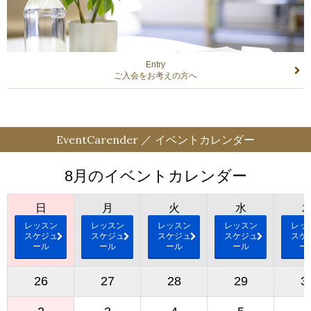
Entry
ご入会をお考えの方へ
EventCarender ／ イベントカレンダー
8月のイベントカレンダー
日
月
火
水
レッスン
レッスン
レッスン
レッスン
レッ
スケジュ
スケジュ
スケジュ
スケジュ
スケ
ール
ール
ール
ール
ー
26
27
28
29
3