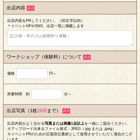
出店内容
必須
出店内容をPRしてください。（30文字以内）
＊イベントHPやSNS、出店一覧に掲載します
ワークショップ（体験料）
について
必須
価格
円～
所要時間 約
分～
出店写真（1枚
2MB
まで）
必須
出店内容がよく分かる
写真または画像1点以上
を一緒にご提出ください。
※アップロード出来るファイル形式：JPEG（.jpg または .jpeg）
※イベントPRのための広報宣伝素材として使用させていただく場合がござ
います。