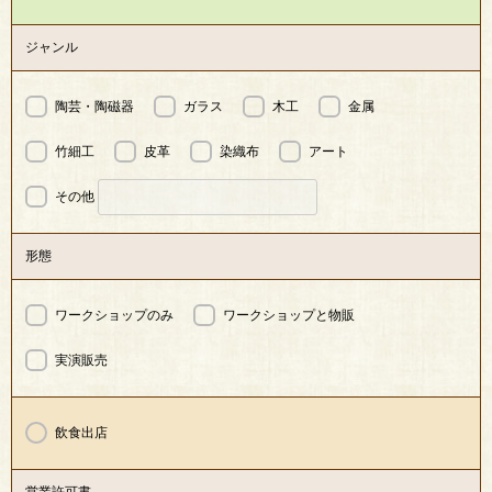
ジャンル
陶芸・陶磁器
ガラス
木工
金属
竹細工
皮革
染織布
アート
その他
形態
ワークショップのみ
ワークショップと物販
実演販売
飲食出店
営業許可書